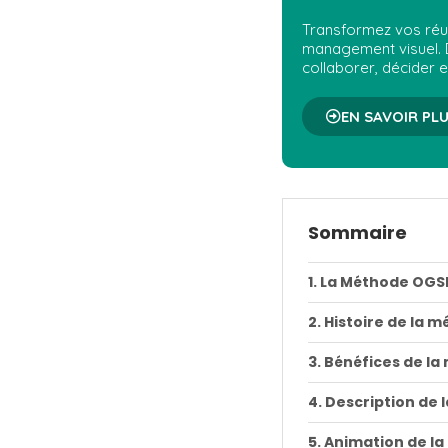
Transformez vos réun
management visuel.
collaborer, décider e
EN SAVOIR PLU
Sommaire
La Méthode OGSM 
Histoire de la 
Bénéfices de l
Description de
Animation de la