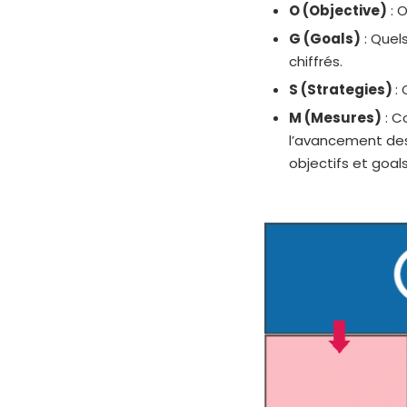
O (Objective)
: 
G (Goals)
: Quels
chiffrés.
S (Strategies)
:
M (Mesures)
: C
l’avancement des 
objectifs et goal