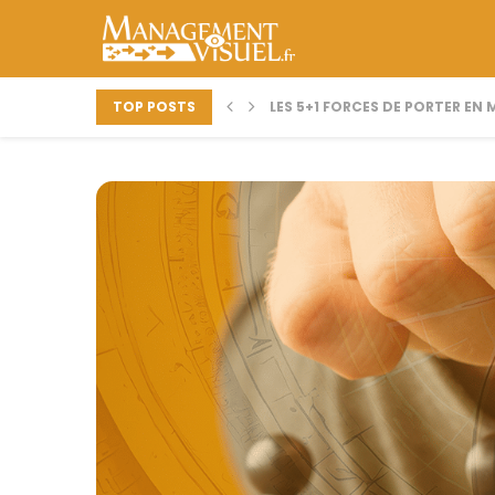
TOP POSTS
LES 5+1 FORCES DE PORTER E
MIND MAPPING ET CV