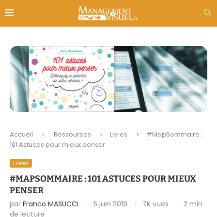
Accueil
Ressources
Livres
#MapSommaire :
101 Astuces pour mieux penser
Livres
#MAPSOMMAIRE : 101 ASTUCES POUR MIEUX
PENSER
par
Franco MASUCCI
5 juin 2019
7K
vues
2 min
de lecture