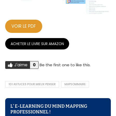
VOIR LE PDF
ACHETER LE LIVRE SUR AMAZON
J'aime
0
Be the first one to like this.
Do you like this?
J'AIME
101 ASTUCES POUR MIEUX PENSER
MAPSOMMAIRE
L’ E-LEARNING DU MIND MAPPING
PROFESSIONNEL !​