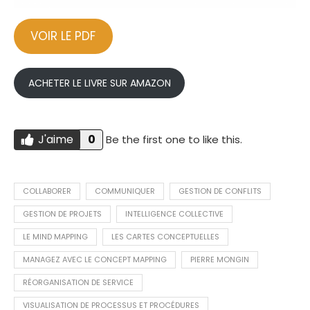
VOIR LE PDF
ACHETER LE LIVRE SUR AMAZON
J'aime
0
Be the first one to like this.
Do you like this?
J'AIME
COLLABORER
COMMUNIQUER
GESTION DE CONFLITS
GESTION DE PROJETS
INTELLIGENCE COLLECTIVE
LE MIND MAPPING
LES CARTES CONCEPTUELLES
MANAGEZ AVEC LE CONCEPT MAPPING
PIERRE MONGIN
RÉORGANISATION DE SERVICE
VISUALISATION DE PROCESSUS ET PROCÉDURES