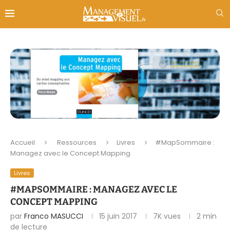
Accueil
Ressources
Livres
#MapSommaire :
Managez avec le Concept Mapping
Livres
#MAPSOMMAIRE : MANAGEZ AVEC LE
CONCEPT MAPPING
par
Franco MASUCCI
15 juin 2017
7K
vues
2 min
de lecture