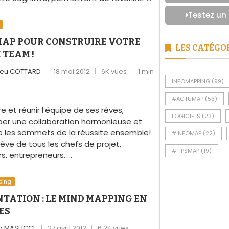
Testez un
MAP POUR CONSTRUIRE VOTRE
LES CATÉGO
 TEAM !
ieu COTTARD
18 mai 2012
6K vues
1 min
e
INFOMAPPING
(99)
#ACTUMAP
(53)
e et réunir l’équipe de ses rêves,
LOGICIELS
(23)
er une collaboration harmonieuse et
e les sommets de la réussite ensemble!
#INFOMAP
(22)
rêve de tous les chefs de projet,
#TIPSMAP
(19)
, entrepreneurs. …
ping
TATION : LE MIND MAPPING EN
DES
o MASUCCI
27 avril 2012
6,2K vues