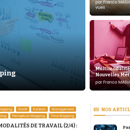
par
Franco MASU
vues
Multimodalités 
pping
Nouvelles Mét
par
Franco MASU
Mapping
Gantt
Kanban
Management
NOS ARTICL
ping
Perceptual Mapping
Time Mapping
ODALITÉS DE TRAVAIL (2/4) :
Pas