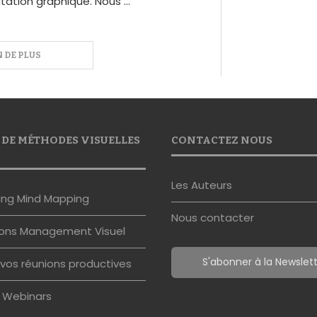
tation graphique. Nous …
 DE MÉTHODES VISUELLES
CONTACTEZ NOUS
Les Auteurs
ing Mind Mapping
Nous contacter
ons Management Visuel
S'abonner à la Newslet
vos réunions productives
s Webinars
© 2025 - Le Blog du Management Visuel. Tous les droits sont réservés.