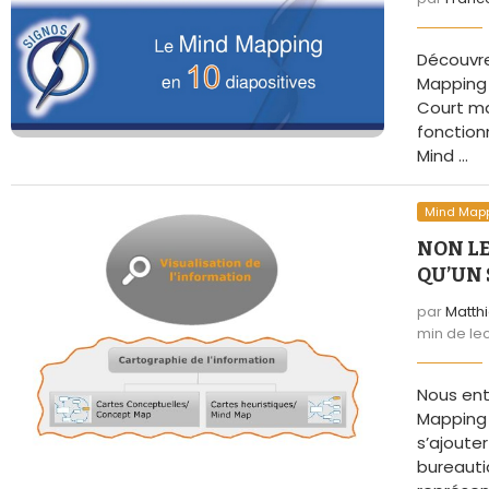
Découvre
Mapping 
Court mai
fonction
Mind …
Mind Map
NON LE
QU’UN 
par
Matth
min de le
Nous ent
Mapping n
s’ajouter
bureauti