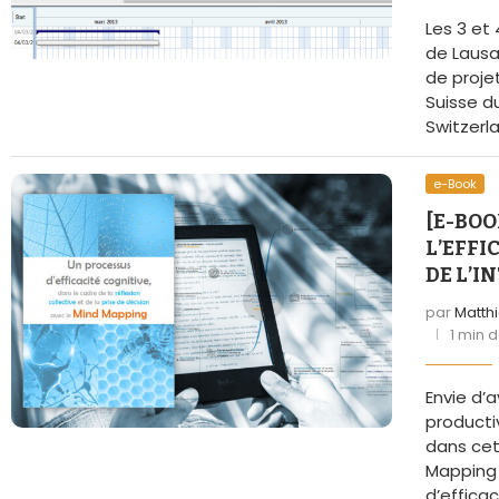
La 
Les 3 et 
de Laus
de proje
Suisse d
Switzerla
e-Book
[E-BOO
L’EFFI
DE L’I
par
Matth
1 min 
Envie d’a
producti
dans cet
Mapping 
d’effica