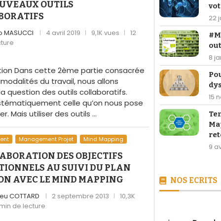
OUVEAUX OUTILS
vot
BORATIFS
22 
o MASUCCI
4 avril 2019
9,1K vues
12
#Ma
cture
out
8 j
tion Dans cette 2ème partie consacrée
Po
modalités du travail, nous allons
dy
a question des outils collaboratifs.
15 
stématiquement celle qu’on nous pose
r. Mais utiliser des outils …
Te
Map
ret
ent
Management Projet
Mind Mapping
9 av
LABORATION DES OBJECTIFS
TIONNELS AU SUIVI DU PLAN
ON AVEC LE MIND MAPPING
NOS ECRITS
ieu COTTARD
2 septembre 2013
10,3K
 min de lecture
[LIVRE] 26,90 €