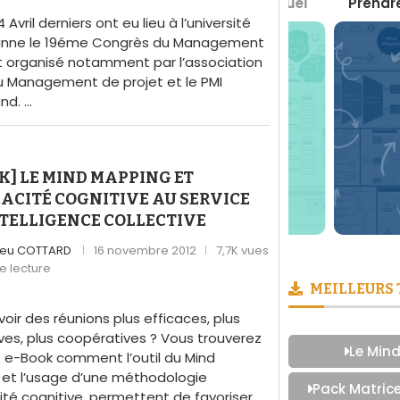
Boite à Outils du Management Visuel
Prendre des 
4 Avril derniers ont eu lieu à l’université
anne le 19éme Congrès du Management
t organisé notamment par l’association
u Management de projet et le PMI
nd. …
K] LE MIND MAPPING ET
CACITÉ COGNITIVE AU SERVICE
NTELLIGENCE COLLECTIVE
ieu COTTARD
16 novembre 2012
7,7K vues
de lecture
MEILLEURS
voir des réunions plus efficaces, plus
ves, plus coopératives ? Vous trouverez
Le Mind
 e-Book comment l’outil du Mind
et l’usage d’une méthodologie
Pack Matric
cité cognitive, permettent de favoriser …