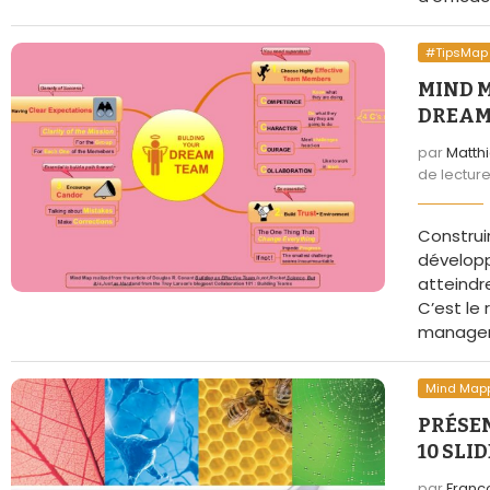
#TipsMap
MIND 
DREAM
par
Matth
de lectur
Construir
développ
atteindr
C’est le 
managers
Mind Map
PRÉSEN
10 SLI
par
Franc