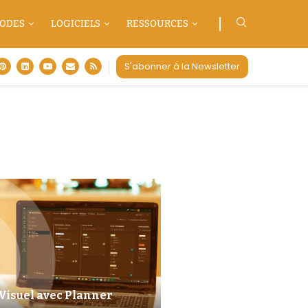
ODES
LOGICIELS
RESSOURCES
S'abonner à la Newsletter
isuel avec Planner