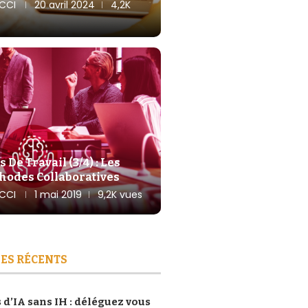
CCI
20 avril 2024
4,2K
De Travail (3/4) : Les
hodes Collaboratives
CCI
1 mai 2019
9,2K vues
ES RÉCENTS
 d’IA sans IH : déléguez vous