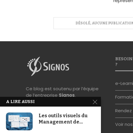
représen
BESOIN
?
e-Learn
Ce blog est soutenu par l’équipe
de l’entreprise
Signos
.
Formati
Société spécialisée en méthodes
et outils visuels.
Rendez 
A LIRE AUSSI
Voir no
Les outils visuels du
Management de...