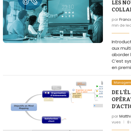
LES N
COLLA
par
Franc
min de le
Introduc
aux multi
aborder l
C’est sy
en premie
Managem
DE L’É
OPÉRA
D’ACTI
par
Matth
vues
8