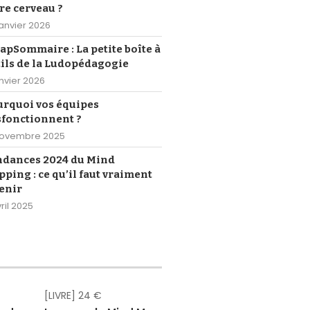
re cerveau ?
janvier 2026
pSommaire : La petite boîte à
ils de la Ludopédagogie
anvier 2026
urquoi vos équipes
sfonctionnent ?
novembre 2025
ndances 2024 du Mind
ping : ce qu’il faut vraiment
enir
ril 2025
[LIVRE] 24 €
[eBOOK] Gr
[eBOOK] Gr
[eBOOK] Gr
[eBOOK] Gr
[eBOOK] Gr
[eBOOK] 4,
[LIVRE] 18,
[eBOOK] 1
[LIVRE] 2