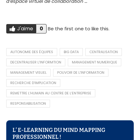
d’espace virtuel de collaboration …
J'aime
0
Be the first one to like this.
Do you like this?
J'AIME
AUTONOMIE DES ÉQUIPES
BIG DATA
CENTRALISATION
DECENTRALISER L'INFORMTION
MANAGEMENT NUMERIQUE
MANAGEMENT VISUEL
POUVOIR DE L'INFORMATION
RECHERCHE D’IMPLICATION
REMETTRE L’HUMAIN AU CENTRE DE L’ENTREPRISE
RESPONSABILISATION
L’ E-LEARNING DU MIND MAPPING
PROFESSIONNEL !​